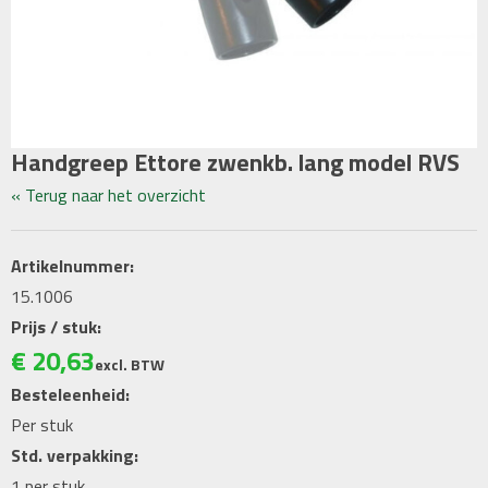
Handgreep Ettore zwenkb. lang model RVS
« Terug naar het overzicht
Artikelnummer:
15.1006
Prijs / stuk:
€
20
,
63
excl. BTW
Besteleenheid:
Per stuk
Std. verpakking:
1 per stuk