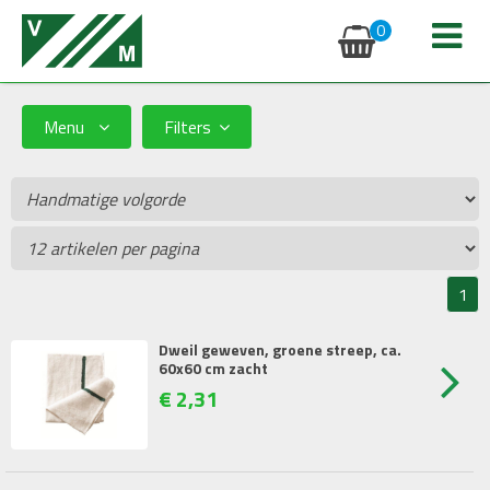
0
Menu
Filters
Prijs
Min:
Max:
1
Dweil geweven, groene streep, ca.
60x60 cm zacht
€
2
,
31