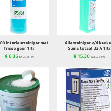
00 Interieurreiniger met
Allesreiniger v/d keuk
frisse geur 1ltr
Suma totaal D2.4 1ltr
€
6
,
36
€
15
,
30
EXCL. BTW
EXCL. BTW