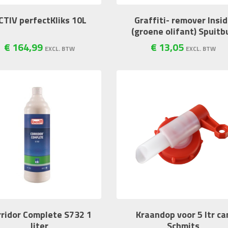
CTIV perfectKliks 10L
Graffiti- remover Insi
(groene olifant) Spuitb
€
164
,
99
€
13
,
05
EXCL. BTW
EXCL. BTW
rridor Complete S732 1
Kraandop voor 5 ltr ca
liter
Schmits