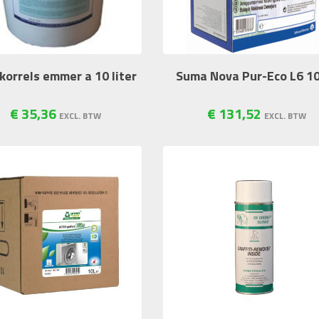
korrels emmer a 10 liter
Suma Nova Pur-Eco L6 10
€
35
,
36
€
131
,
52
EXCL. BTW
EXCL. BTW