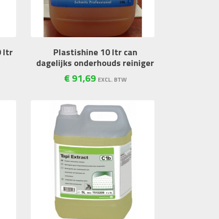
 ltr
Plastishine 10 ltr can
dagelijks onderhouds reiniger
€
91
,
69
EXCL. BTW