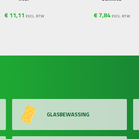
€
11
,
11
€
7
,
84
EXCL. BTW
EXCL. BTW
GLASBEWASSING