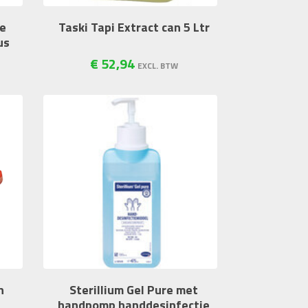
de
Taski Tapi Extract can 5 Ltr
us
€
52
,
94
EXCL. BTW
n
Sterillium Gel Pure met
handpomp handdesinfectie