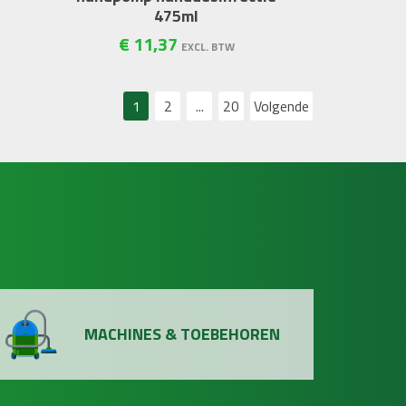
475ml
€
11
,
37
EXCL. BTW
1
2
...
20
Volgende
MACHINES & TOEBEHOREN