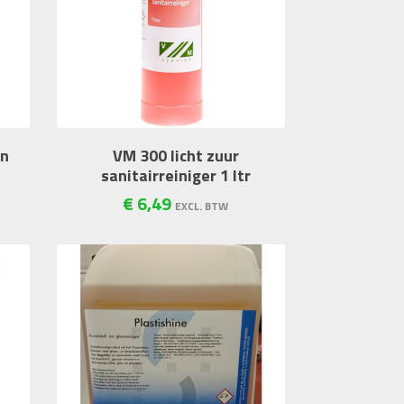
en
VM 300 licht zuur
sanitairreiniger 1 ltr
€
6
,
49
EXCL. BTW